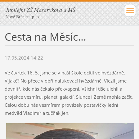
Jubilejní ZŠ Masarykova a MŠ
Nové Bránice, p. o.
Cesta na Měsíc...
17.05.2024 14:22
Ve čtvrtek 16. 5. jsme se v naší škole ocitli ve hvězdárně.
V jaké? No přece v obří nafukovací hvězdárně. Vlezli jsme
dovnitř, kde nás čekalo překvapení. Všichni tiše ulehli a
projekce vesmíru, planet, galaxií, Slunce i Země mohla začít.
Celou dobu nás vesmírem provázely postavičky lední
medvěd Vladimír a tučňák Jen.