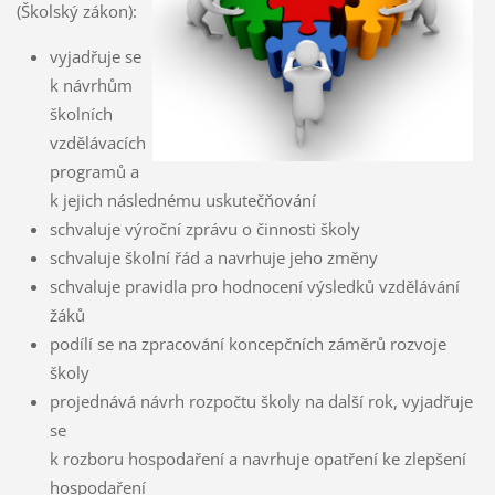
(Školský zákon):
vyjadřuje se
k návrhům
školních
vzdělávacích
programů a
k jejich následnému uskutečňování
schvaluje výroční zprávu o činnosti školy
schvaluje školní řád a navrhuje jeho změny
schvaluje pravidla pro hodnocení výsledků vzdělávání
žáků
podílí se na zpracování koncepčních záměrů rozvoje
školy
projednává návrh rozpočtu školy na další rok, vyjadřuje
se
k rozboru hospodaření a navrhuje opatření ke zlepšení
hospodaření