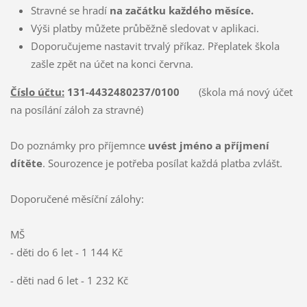
Stravné se hradí
na začátku každého měsíce.
Výši platby můžete průběžně sledovat v aplikaci.
Doporučujeme nastavit trvalý příkaz. Přeplatek škola
zašle zpět na účet na konci června.
Číslo účtu:
131-4432480237/0100
(škola má nový účet
na posílání záloh za stravné)
Do poznámky pro příjemnce
uvést jméno a příjmení
dítěte
. Sourozence je potřeba posílat každá platba zvlášt.
Doporučené měsíční zálohy:
MŠ
- děti do 6 let - 1 144 Kč
- děti nad 6 let - 1 232 Kč