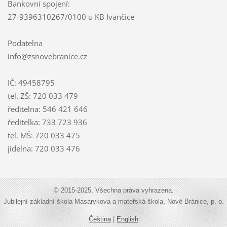
Bankovní spojení:
27-9396310267/0100 u KB Ivančice
Podatelna
info@zsnovebranice.cz
IČ: 49458795
tel. ZŠ: 720 033 479
ředitelna: 546 421 646
ředitelka: 733 723 936
tel. MŠ: 720 033 475
jídelna: 720 033 476
© 2015-2025, Všechna práva vyhrazena.
Jubilejní základní škola Masarykova a mateřská škola, Nové Bránice, p. o.
Čeština
|
English