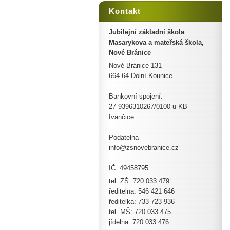
Kontakt
Jubilejní základní škola
Masarykova a mateřská škola,
Nové Bránice
Nové Bránice 131
664 64 Dolní Kounice
Bankovní spojení:
27-9396310267/0100 u KB
Ivančice
Podatelna
info@zsnovebranice.cz
IČ: 49458795
tel. ZŠ: 720 033 479
ředitelna: 546 421 646
ředitelka: 733 723 936
tel. MŠ: 720 033 475
jídelna: 720 033 476