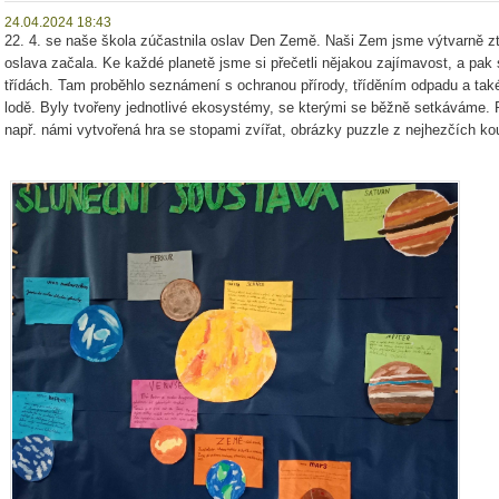
24.04.2024 18:43
22. 4. se naše škola zúčastnila oslav Den Země. Naši Zem jsme výtvarně ztv
oslava začala. Ke každé planetě jsme si přečetli nějakou zajímavost, a pak s
třídách. Tam proběhlo seznámení s ochranou přírody, tříděním odpadu a ta
lodě. Byly tvořeny jednotlivé ekosystémy, se kterými se běžně setkáváme. P
např. námi vytvořená hra se stopami zvířat, obrázky puzzle z nejhezčích ko