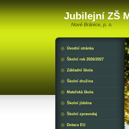
Jubilejní ZŠ
Nové Bránice, p. o.
Úvodní stránka
Školní rok 2026/2027
Základní škola
Školní družina
Mateřská škola
Školní jídelna
Školní zpravodaj
Dotace EU