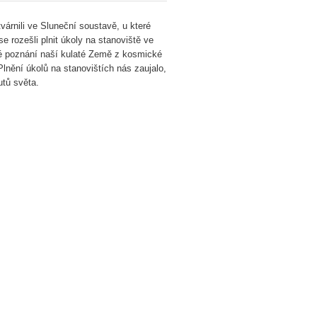
árnili ve Sluneční soustavě, u které
e rozešli plnit úkoly na stanoviště ve
ké poznání naší kulaté Země z kosmické
lnění úkolů na stanovištích nás zaujalo,
utů světa.