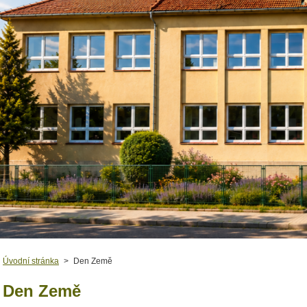
Úvodní stránka
>
Den Země
Den Země