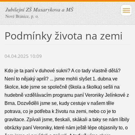
Jubilejní ZŠ Masarykova a MŠ
Nové Bránice, p. o.
Podmínky života na zemi
04.04.2025 10:09
Kdo je ta paní v duhové sukni? A co tady vlastně dělá?
Není to nějaký apríl? ... jsme mohli slyšet 1. dubna ve
školce, kde jsme se společně (škola a školka) sešli na
hudebně vzdělávacím programu paní Veroniky Jelínkové z
Brna. Dozvěděli jsme se, kudy cestuje v našem těle
potrava, co je potřeba k životu na zemi, nebo co je to
gravitace. Zpívali jsme, tleskali, skákali a taky se nám líbily
obrázky paní Veroniky, které nám ještě lépe objasnily to, o