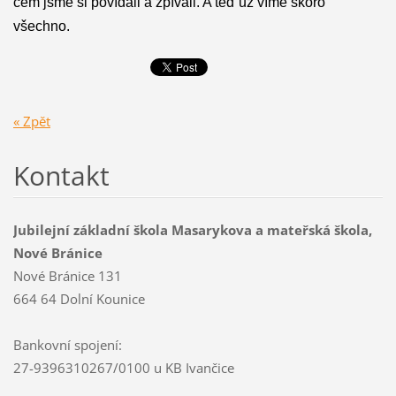
čem jsme si povídali a zpívali. A teď už víme skoro
všechno.
« Zpět
Kontakt
Jubilejní základní škola Masarykova a mateřská škola,
Nové Bránice
Nové Bránice 131
664 64 Dolní Kounice
Bankovní spojení:
27-9396310267/0100 u KB Ivančice