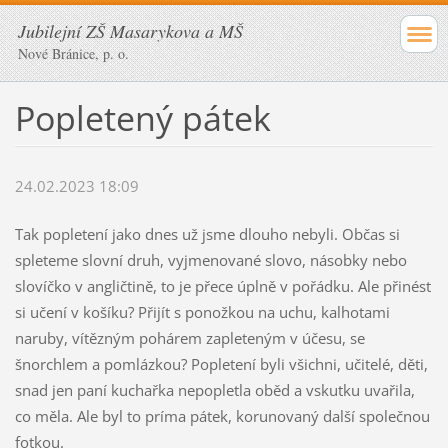
Jubilejní ZŠ Masarykova a MŠ
Nové Bránice, p. o.
Popletený pátek
24.02.2023 18:09
Tak popletení jako dnes už jsme dlouho nebyli. Občas si
spleteme slovní druh, vyjmenované slovo, násobky nebo
slovíčko v angličtině, to je přece úplně v pořádku. Ale přinést
si učení v košíku? Přijít s ponožkou na uchu, kalhotami
naruby, vítězným pohárem zapleteným v účesu, se
šnorchlem a pomlázkou? Popletení byli všichni, učitelé, děti,
snad jen paní kuchařka nepopletla oběd a vskutku uvařila,
co měla. Ale byl to príma pátek, korunovaný další společnou
fotkou.