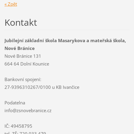
« Zpět
Kontakt
Jubilejní základní škola Masarykova a mateřská škola,
Nové Bránice
Nové Bránice 131
664 64 Dolní Kounice
Bankovní spojení:
27-9396310267/0100 u KB Ivančice
Podatelna
info@zsnovebranice.cz
IČ: 49458795
tel. ZŠ: 720 033 479