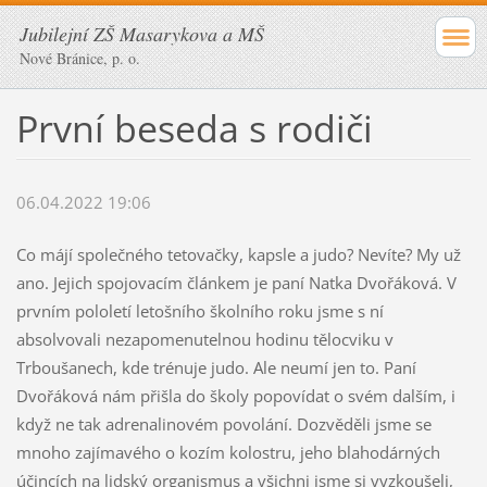
Jubilejní ZŠ Masarykova a MŠ
Nové Bránice, p. o.
První beseda s rodiči
06.04.2022 19:06
Co májí společného tetovačky, kapsle a judo? Nevíte? My už
ano. Jejich spojovacím článkem je paní Natka Dvořáková. V
prvním pololetí letošního školního roku jsme s ní
absolvovali nezapomenutelnou hodinu tělocviku v
Trboušanech, kde trénuje judo. Ale neumí jen to. Paní
Dvořáková nám přišla do školy popovídat o svém dalším, i
když ne tak adrenalinovém povolání. Dozvěděli jsme se
mnoho zajímavého o kozím kolostru, jeho blahodárných
účincích na lidský organismus a všichni jsme si vyzkoušeli,