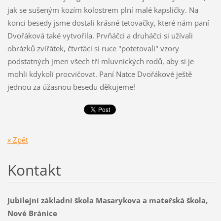
jak se sušeným kozím kolostrem plní malé kapsličky. Na
konci besedy jsme dostali krásné tetovačky, které nám paní
Dvořáková také vytvořila. Prvňáčci a druháčci si užívali
obrázků zvířátek, čtvrťáci si ruce "potetovali" vzory
podstatných jmen všech tří mluvnických rodů, aby si je
mohli kdykoli procvičovat. Paní Natce Dvořákové ještě
jednou za úžasnou besedu děkujeme!
« Zpět
Kontakt
Jubilejní základní škola Masarykova a mateřská škola,
Nové Bránice