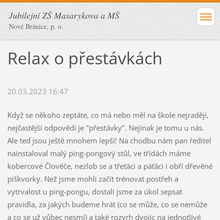
Jubilejní ZŠ Masarykova a MŠ
Nové Bránice, p. o.
Relax o přestávkách
20.03.2023 16:47
Když se někoho zeptáte, co má nebo měl na škole nejraději,
nejčastější odpovědí je "přestávky". Nejinak je tomu u nás.
Ale teď jsou ještě mnohem lepší! Na chodbu nám pan ředitel
nainstaloval malý ping-pongový stůl, ve třídách máme
kobercové Člověče, nezlob se a třeťáci a páťáci i obří dřevěné
piškvorky. Než jsme mohli začít trénovat postřeh a
vytrvalost u ping-pongu, dostali jsme za úkol sepsat
pravidla, za jakých budeme hrát (co se může, co se nemůže
a co se už vůbec nesmí) a také rozvrh dvojic na jednotlivé