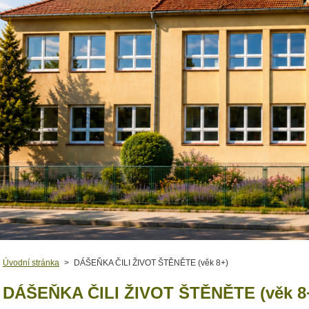
Úvodní stránka
>
DÁŠEŇKA ČILI ŽIVOT ŠTĚNĚTE (věk 8+)
DÁŠEŇKA ČILI ŽIVOT ŠTĚNĚTE (věk 8