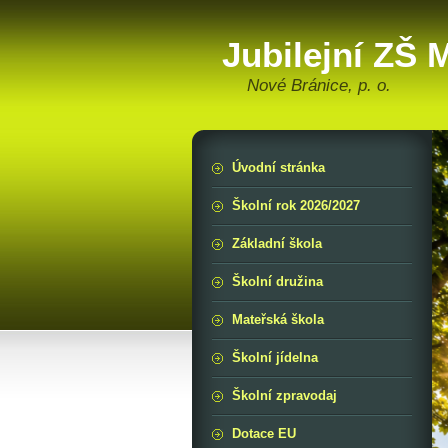
Jubilejní ZŠ
Nové Bránice, p. o.
Úvodní stránka
Školní rok 2026/2027
Základní škola
Školní družina
Mateřská škola
Školní jídelna
Školní zpravodaj
Dotace EU