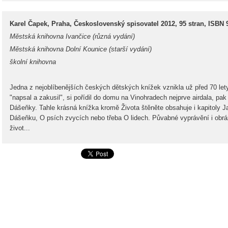
Karel Čapek, Praha, Československý spisovatel 2012, 95 stran, ISBN 
Městská knihovna Ivančice (různá vydání)
Městská knihovna Dolní Kounice (starší vydání)
školní knihovna
Jedna z nejoblíbenějších českých dětských knížek vznikla už před 70 lety.
"napsal a zakusil", si pořídil do domu na Vinohradech nejprve airdala, pak
Dášeňky. Tahle krásná knížka kromě Života štěněte obsahuje i kapitoly J
Dášeňku, O psích zvycích nebo třeba O lidech. Půvabné vyprávění i obrá
život...