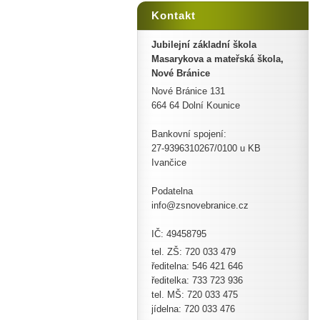
Kontakt
Jubilejní základní škola
Masarykova a mateřská škola,
Nové Bránice
Nové Bránice 131
664 64 Dolní Kounice
Bankovní spojení:
27-9396310267/0100 u KB
Ivančice
Podatelna
info@zsnovebranice.cz
IČ: 49458795
tel. ZŠ: 720 033 479
ředitelna: 546 421 646
ředitelka: 733 723 936
tel. MŠ: 720 033 475
jídelna: 720 033 476