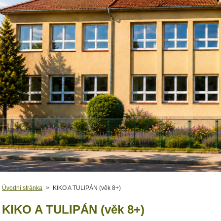
Úvodní stránka
>
KIKO A TULIPÁN (věk 8+)
KIKO A TULIPÁN (věk 8+)