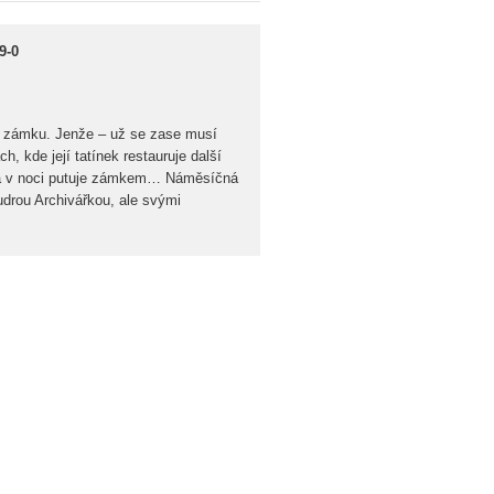
9-0
na zámku. Jenže – už se zase musí
 kde její tatínek restauruje další
ona v noci putuje zámkem… Náměsíčná
drou Archivářkou, ale svými