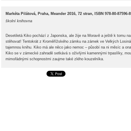
Markéta Pilátová, Praha, Meander 2016, 72 stran, ISBN 978-80-87596-8
školní knihovna
Desetiletá Kiko pochází z Japonska, ale žije na Moravě a ještě k tomu 
stěhovat! Tentokrát z Kroměřížského zámku na zámek ve Velkých Losinách,
tajemnou knihu. Kiko má ale něco jako nemoc – působí na ni měsíc a 
Kiko se v zámecké zahradě setkává s oživlými kamennými trpaslíky, mou
mimořádnými schopnostmi zaujme také zlého kouzelníka.