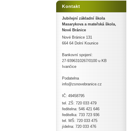
Kontakt
Jubilejní základní škola
Masarykova a mateřská škola,
Nové Bránice
Nové Bránice 131
664 64 Dolní Kounice
Bankovní spojení:
27-9396310267/0100 u KB
Ivančice
Podatelna
info@zsnovebranice.cz
IČ: 49458795
tel. ZŠ: 720 033 479
ředitelna: 546 421 646
ředitelka: 733 723 936
tel. MŠ: 720 033 475
jídelna: 720 033 476