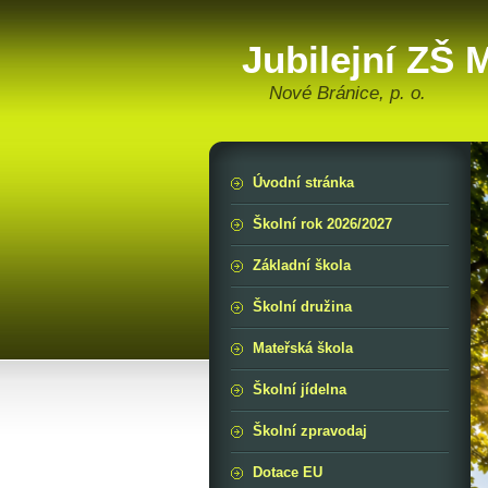
Jubilejní ZŠ
Nové Bránice, p. o.
Úvodní stránka
Školní rok 2026/2027
Základní škola
Školní družina
Mateřská škola
Školní jídelna
Školní zpravodaj
Dotace EU