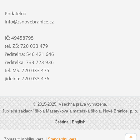
Podatelna
info@zsnovebranice.cz
IČ: 49458795
tel. ZŠ: 720 033 479
ředitelna: 546 421 646
ředitelka: 733 723 936
tel. MŠ: 720 033 475
jídelna: 720 033 476
© 2015-2025, Všechna práva vyhrazena.
Jubilejní základní škola Masarykova a mateřská škola, Nové Bránice, p. o.
Čeština
|
English
Zobrazit:
Mobilní verzi
|
Standardní verzi