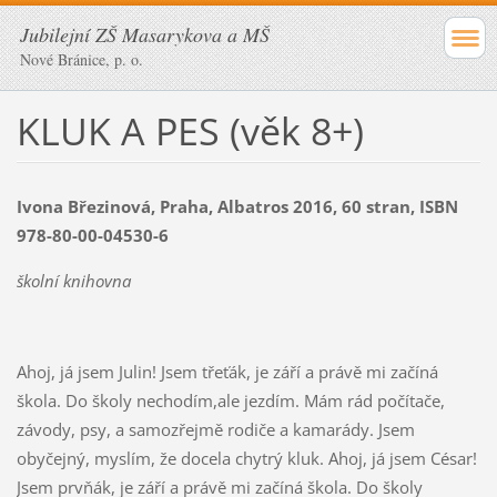
Jubilejní ZŠ Masarykova a MŠ
Nové Bránice, p. o.
KLUK A PES (věk 8+)
Ivona Březinová, Praha, Albatros 2016, 60 stran, ISBN
978-80-00-04530-6
školní knihovna
Ahoj, já jsem Julin! Jsem třeťák, je září a právě mi začíná
škola. Do školy nechodím,ale jezdím. Mám rád počítače,
závody, psy, a samozřejmě rodiče a kamarády. Jsem
obyčejný, myslím, že docela chytrý kluk. Ahoj, já jsem César!
Jsem prvňák, je září a právě mi začíná škola. Do školy