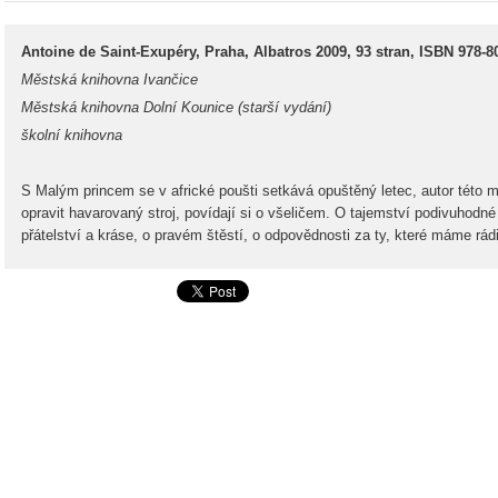
Antoine de Saint-Exupéry, Praha, Albatros 2009, 93 stran, ISBN 978-8
Městská knihovna Ivančice
Městská knihovna Dolní Kounice (starší vydání)
školní knihovna
S Malým princem se v africké poušti setkává opuštěný letec, autor této
opravit havarovaný stroj, povídají si o všeličem. O tajemství podivuhodné 
přátelství a kráse, o pravém štěstí, o odpovědnosti za ty, které máme rádi