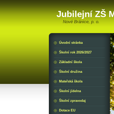
Jubilejní ZŠ
Nové Bránice, p. o.
Úvodní stránka
Školní rok 2026/2027
Základní škola
Školní družina
Mateřská škola
Školní jídelna
Školní zpravodaj
Dotace EU