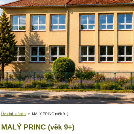
Úvodní stránka
>
MALÝ PRINC (věk 9+)
MALÝ PRINC (věk 9+)