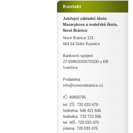
Kontakt
Jubilejní základní škola
Masarykova a mateřská škola,
Nové Bránice
Nové Bránice 131
664 64 Dolní Kounice
Bankovní spojení:
27-9396310267/0100 u KB
Ivančice
Podatelna
info@zsnovebranice.cz
IČ: 49458795
tel. ZŠ: 720 033 479
ředitelna: 546 421 646
ředitelka: 733 723 936
tel. MŠ: 720 033 475
jídelna: 720 033 476