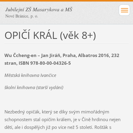
Jubilejní ZŠ Masarykova a MŠ
Nové Bránice, p. o.
OPIČÍ KRÁL (věk 8+)
Wu Čcheng-en – Jan Jiráň, Praha, Albatros 2016, 232
stran, ISBN 978-80-00-04326-5
Městská knihovna Ivančice
školní knihovna (starší vydání)
Nezbedný opičák, který se díky svým mimořádným
schopnostem stal opičím králem, je v Číně hrdinou nejen
dětí, ale i dospělých již po více než 5 století. Rošťák s