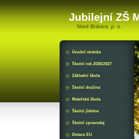
Jubilejní ZŠ
Nové Bránice, p. o.
Úvodní stránka
Školní rok 2026/2027
Základní škola
Školní družina
Mateřská škola
Školní jídelna
Školní zpravodaj
Dotace EU