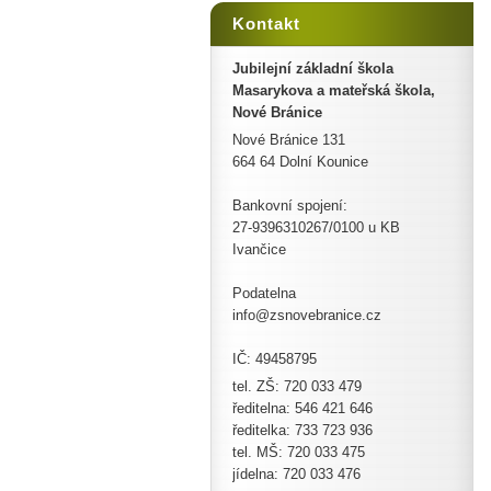
Kontakt
Jubilejní základní škola
Masarykova a mateřská škola,
Nové Bránice
Nové Bránice 131
664 64 Dolní Kounice
Bankovní spojení:
27-9396310267/0100 u KB
Ivančice
Podatelna
info@zsnovebranice.cz
IČ: 49458795
tel. ZŠ: 720 033 479
ředitelna: 546 421 646
ředitelka: 733 723 936
tel. MŠ: 720 033 475
jídelna: 720 033 476