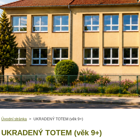
Úvodní stránka
>
UKRADENÝ TOTEM (věk 9+)
UKRADENÝ TOTEM (věk 9+)