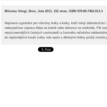
Miloslav Stingl, Brno, Jota 2013, 152 stran, ISBN 978-­80­-7462-­013­-3
Napínavá vyprávění pro všechny holky a kluky, kteří milují dobrodružství 
nebezpečnou výpravu třeba na tuleně nebo dokonce na medvěda. Pět ne
nejvýznamnějších českých cestovatelů a čestného náčelníka indiánskéh
do nejrůznějších koutů světa, kde spolu s dětskými hrdiny prožijí mnohá 