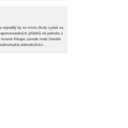
a nejraději by se místo školy vydali na
zapomenutelných příběhů od jednoho z
o kmene Kikapú zavede malé čtenáře
podivuhodná dobrodružství...