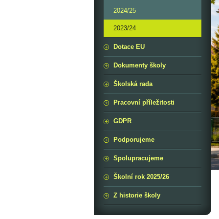
2024/25
2023/24
Dotace EU
Dokumenty školy
Školská rada
Pracovní příležitosti
GDPR
Podporujeme
Spolupracujeme
Školní rok 2025/26
Z historie školy