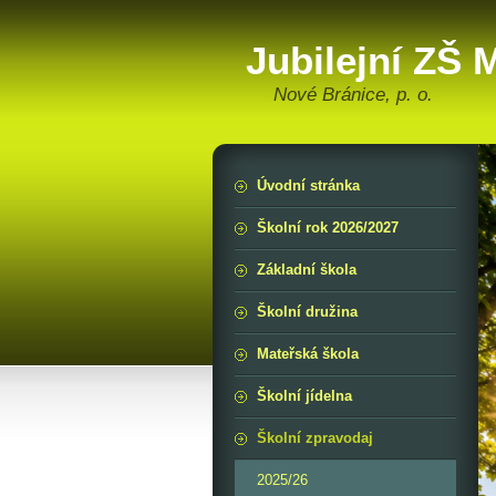
Jubilejní ZŠ
Nové Bránice, p. o.
Úvodní stránka
Školní rok 2026/2027
Základní škola
Školní družina
Mateřská škola
Školní jídelna
Školní zpravodaj
2025/26