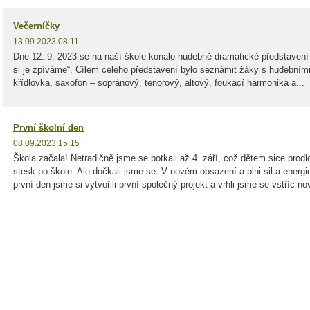
Večerníčky
13.09.2023 08:11
Dne 12. 9. 2023 se na naší škole konalo hudebně dramatické představen
si je zpíváme“. Cílem celého představení bylo seznámit žáky s hudebními 
křídlovka, saxofon – sopránový, tenorový, altový, foukací harmonika a...
První školní den
08.09.2023 15:15
Škola začala! Netradičně jsme se potkali až 4. září, což dětem sice prodlo
stesk po škole. Ale dočkali jsme se. V novém obsazení a plni sil a energ
první den jsme si vytvořili první společný projekt a vrhli jsme se vstříc no