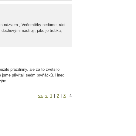
í s názvem ,,Večerníčky nedáme, rádi
dechovými nástroji, jako je trubka,
užilo prázdniny, ale za to zvětšilo
ie jsme přivítali sedm prvňáčků. Hned
vým...
<<
<
1
|
2
|
3
|
4