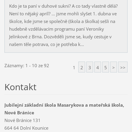
Kdo je ta paní v duhové sukni? A co tady vlastně dělá?
Není to nějaký apríl? ... jsme mohli slyšet 1. dubna ve
školce, kde jsme se společně (škola a školka) sešli na
hudebně vzdělávacím programu paní Veroniky
Jelínkové z Brna. Dozvěděli jsme se, kudy cestuje v
našem těle potrava, co je potřeba k...
Záznamy: 1 - 10 ze 92
1
2
3
4
5
>
>>
Kontakt
Jubilejní základní škola Masarykova a mateřská škola,
Nové Bránice
Nové Bránice 131
664 64 Dolní Kounice