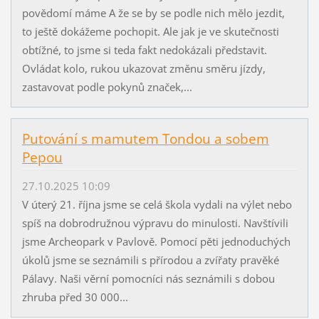
povědomí máme A že se by se podle nich mělo jezdit,
to ještě dokážeme pochopit. Ale jak je ve skutečnosti
obtížné, to jsme si teda fakt nedokázali představit.
Ovládat kolo, rukou ukazovat změnu směru jízdy,
zastavovat podle pokynů značek,...
Putování s mamutem Tondou a sobem
Pepou
27.10.2025 10:09
V úterý 21. října jsme se celá škola vydali na výlet nebo
spíš na dobrodružnou výpravu do minulosti. Navštívili
jsme Archeopark v Pavlově. Pomocí pěti jednoduchých
úkolů jsme se seznámili s přírodou a zvířaty pravěké
Pálavy. Naši věrní pomocníci nás seznámili s dobou
zhruba před 30 000...