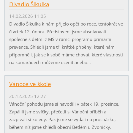
Divadlo Šikulka
14.02.2026 11:05
Divadlo Šikulka k nám přijelo opět po roce, tentokrát ve
čtvrtek 12. února. Představení jsme absolvovali
společně s dětmi z MŠ v rámci programu primární
prevence. Shlédli jsme tři krátké příběhy, které nám
připomněli, jak se k sobě máme chovat, které vlastnosti
na kamarádech můžeme ocenit anebo...
Vánoce ve škole
20.12.2025 12:27
Vánoční pohodu jsme si navodili v pátek 19. prosince.
Zapálili jsme svíčky, přečetli si Vánoční příběh a
zazpívali si koledy. Pak jsme se vydali na procházku,
během níž jsme shlédli obecní Betlém u Zvoničky.